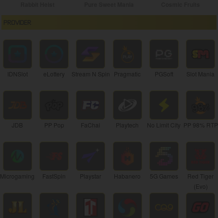
Rabbit Heist
Pure Sweet Mania
Cosmic Fruits
PROVIDER
IDNSlot
eLottery
Stream N Spin
Pragmatic
PGSoft
Slot Mania
JDB
PP Pop
FaChai
Playtech
No Limit City
PP 98% RTP
Microgaming
FastSpin
Playstar
Habanero
5G Games
Red Tiger
(Evo)