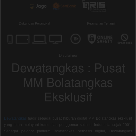
Dukungan Perangkat
Keamanan Terjamin
Disclaimer
Dewatangkas : Pusat
MM Bolatangkas
Eksklusif
Dewatangkas
hadir sebagai pusat hiburan digital MM Bolatangkas eksklusif
yang telah melayani komunitas penggemar setia di Indonesia sejak 2001.
Sebagai pelopor platform Bolatangkas berbasis digital, Dewatangkas