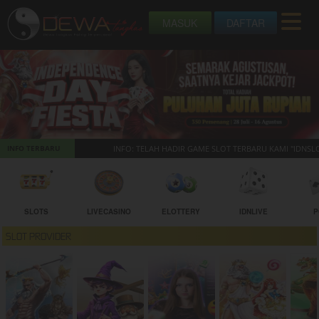
MASUK
DAFTAR
INFO TERBARU
INFO: TELAH HADIR GAME SLOT TERBARU KAMI "IDNSLOT" GAME SLO
SLOTS
LIVECASINO
ELOTTERY
IDNLIVE
P
SLOT PROVIDER