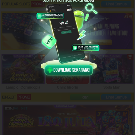
POPULAR SLOTS
PROMO
cari
Lihat Semua
NEW
Lamp of Cornucopia
Chinchirorin
Soda Man
IDNSLOT
PROMO
cari
Lihat Semua