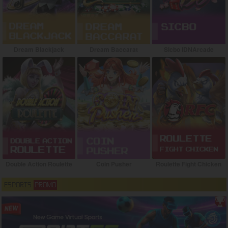
Dream Blackjack
Dream Baccarat
Sicbo IDNArcade
Double Action Roulette
Coin Pusher
Roulette Fight Chicken
ESPORTS
PROMO