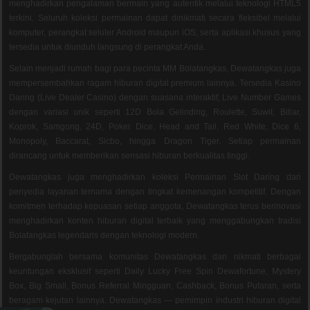
menghadirkan pengalaman bermain yang autentik melalui teknologi HTML5
terkini. Seluruh koleksi permainan dapat dinikmati secara fleksibel melalui
komputer, perangkat seluler Android maupun iOS, serta aplikasi khusus yang
tersedia untuk diunduh langsung di perangkat Anda.
Selain menjadi rumah bagi para pecinta MM Bolatangkas, Dewatangkas juga
mempersembahkan ragam hiburan digital premium lainnya. Tersedia Kasino
Daring (Live Dealer Casino) dengan suasana interaktif, Live Number Games
dengan variasi unik seperti 12D Bola Gelinding, Roulette, Suwit, Biliar,
Koprok, Samgong, 24D, Poker Dice, Head and Tail, Red White, Dice 6,
Monopoly, Baccarat, Sicbo, hingga Dragon Tiger. Setiap permainan
dirancang untuk memberikan sensasi hiburan berkualitas tinggi.
Dewatangkas juga menghadirkan koleksi Permainan Slot Daring dari
penyedia layanan ternama dengan tingkat kemenangan kompetitif. Dengan
komitmen terhadap kepuasan setiap anggota, Dewatangkas terus berinovasi
menghadirkan konten hiburan digital terbaik yang menggabungkan tradisi
Bolatangkas legendaris dengan teknologi modern.
Bergabunglah bersama komunitas Dewatangkas dan nikmati berbagai
keuntungan eksklusif seperti Daily Lucky Free Spin Dewafortune, Mystery
Box, Big Small, Bonus Referral Mingguan, Cashback, Bonus Putaran, serta
beragam kejutan lainnya. Dewatangkas — pemimpin industri hiburan digital