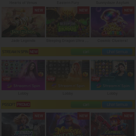
Hearts of Venus
Eastern Fury
Sunnydaze Asylum
NEW
NEW
NEW
Jade Legends
Sleeping Dragon Ultra Dark
Cosmic Clusters!
STREAM N SPIN
NEW
cari
Lihat Semua
Lobby
Lobby
Lobby
PGSOFT
PROMO
cari
Lihat Semua
NEW
NEW
NEW